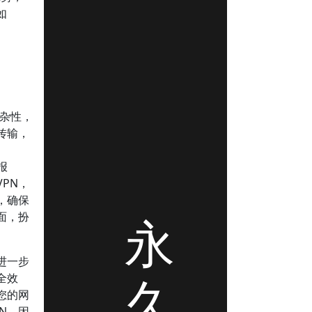
如
杂性，
传输，
报
PN，
，确保
永
面，扮
进一步
久
全效
您的网
N，因