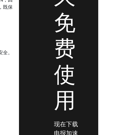
，既保
免
费
安全。
使
用
现在下载
电报加速