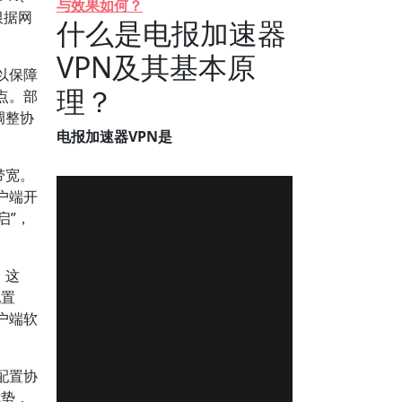
与效果如何？
根据网
什么是电报加速器
VPN及其基本原
以保障
理？
点。部
调整协
电报加速器VPN是
带宽。
户端开
启”，
。这
配置
户端软
配置协
优势，